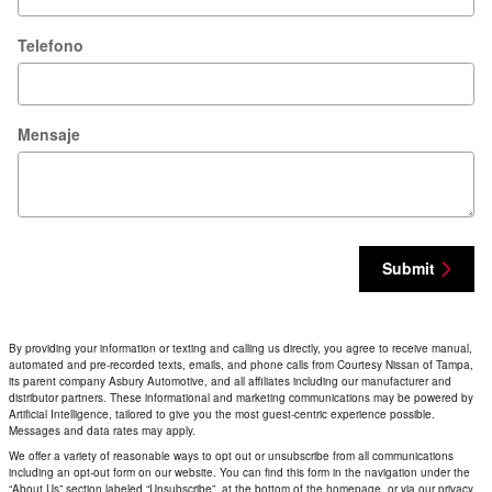
Telefono
Mensaje
Submit
By providing your information or texting and calling us directly, you agree to receive manual,
automated and pre-recorded texts, emails, and phone calls from Courtesy Nissan of Tampa,
its parent company Asbury Automotive, and all affiliates including our manufacturer and
distributor partners. These informational and marketing communications may be powered by
Artificial Intelligence, tailored to give you the most guest-centric experience possible.
Messages and data rates may apply.
We offer a variety of reasonable ways to opt out or unsubscribe from all communications
including an opt-out form on our website. You can find this form in the navigation under the
“About Us” section labeled “Unsubscribe”, at the bottom of the homepage, or via our privacy